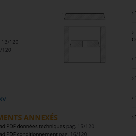
O
 13/120
4/120
XV
ENTS ANNEXÉS
ad PDF données techniques
pag. 15/120
ad PDF conditionnement
pag. 16/120