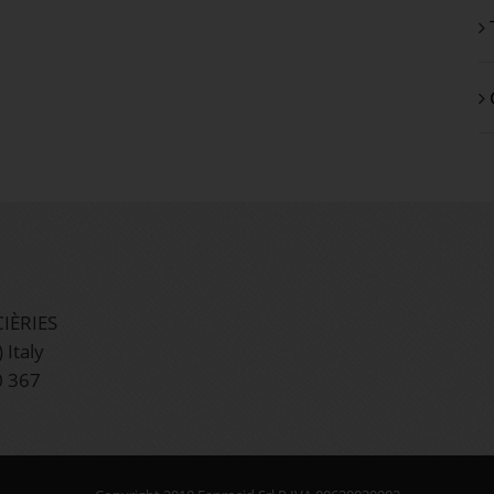
IÈRIES
 Italy
0 367