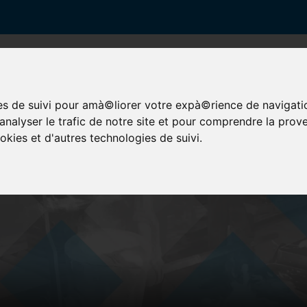
ies de suivi pour amà©liorer votre expà©rience de navigati
HOME
HISTOIRE DE L'ENTERPRISE
ACIÈRIE
F
nalyser le trafic de notre site et pour comprendre la prove
okies et d'autres technologies de suivi.