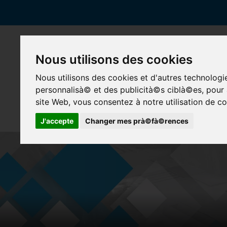
Nous utilisons des cookies
Nous utilisons des cookies et d'autres technolog
personnalisà© et des publicità©s ciblà©es, pour a
site Web, vous consentez à notre utilisation de co
J'accepte
Changer mes prà©fà©rences